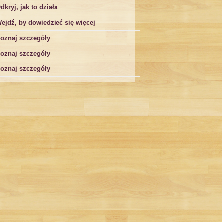
dkryj, jak to działa
ejdź, by dowiedzieć się więcej
oznaj szczegóły
oznaj szczegóły
oznaj szczegóły