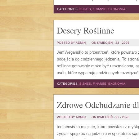
CATEGORIES:
BIZNES, FINANSE, EKONOMIA
Desery Roślinne
POSTED BY ADMIN
ON KWIECIEŃ - 23 - 2026
JemWegańsko to przestrzeń, które powstało z
podejścia do codziennego jedzenia. To strona,
roślinne gotowanie może być urozmaicona, a
osób, które wypatrują codziennych rozwiązań
CATEGORIES:
BIZNES, FINANSE, EKONOMIA
Zdrowe Odchudzanie d
POSTED BY ADMIN
ON KWIECIEŃ - 21 - 2026
ten serwis to miejsce, które powstało z myśl
życia i spojrzeć na jedzenie w sposób rozsą