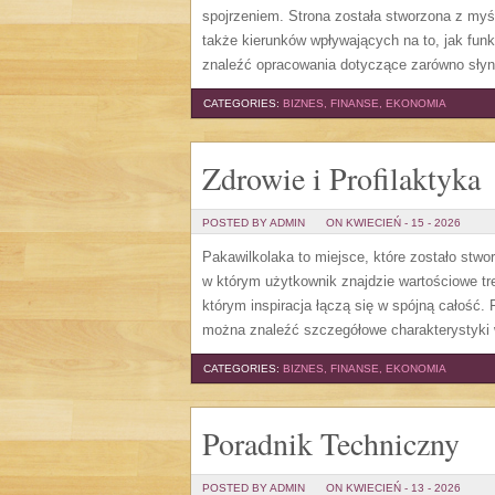
spojrzeniem. Strona została stworzona z myśl
także kierunków wpływających na to, jak fun
znaleźć opracowania dotyczące zarówno sły
CATEGORIES:
BIZNES, FINANSE, EKONOMIA
Zdrowie i Profilaktyka
POSTED BY ADMIN
ON KWIECIEŃ - 15 - 2026
Pakawilkolaka to miejsce, które zostało stw
w którym użytkownik znajdzie wartościowe tr
którym inspiracja łączą się w spójną całość. F
można znaleźć szczegółowe charakterystyki 
CATEGORIES:
BIZNES, FINANSE, EKONOMIA
Poradnik Techniczny
POSTED BY ADMIN
ON KWIECIEŃ - 13 - 2026