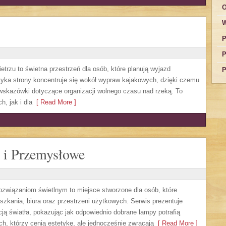
O
W
P
P
trzu to świetna przestrzeń dla osób, które planują wyjazd
P
tyka strony koncentruje się wokół wypraw kajakowych, dzięki czemu
skazówki dotyczące organizacji wolnego czasu nad rzeką. To
, jak i dla
[ Read More ]
 i Przemysłowe
ozwiązaniom świetlnym to miejsce stworzone dla osób, które
szkania, biura oraz przestrzeni użytkowych. Serwis prezentuje
ją światła, pokazując jak odpowiednio dobrane lampy potrafią
ch, którzy cenią estetykę, ale jednocześnie zwracają
[ Read More ]