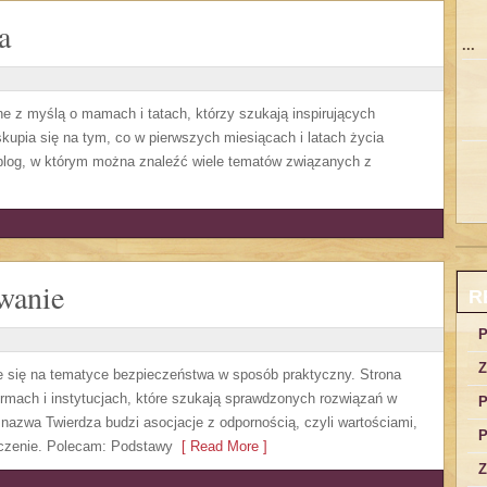
a
...
ne z myślą o mamach i tatach, którzy szukają inspirujących
upia się na tym, co w pierwszych miesiącach i latach życia
 blog, w którym można znaleźć wiele tematów związanych z
wanie
R
P
Z
je się na tematyce bezpieczeństwa w sposób praktyczny. Strona
irmach i instytucjach, które szukają sprawdzonych rozwiązań w
P
nazwa Twierdza budzi asocjacje z odpornością, czyli wartościami,
P
aczenie. Polecam: Podstawy
[ Read More ]
Z