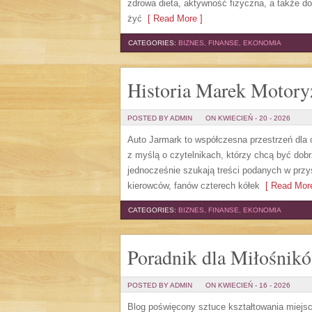
zdrowa dieta, aktywność fizyczna, a także do
żyć
[ Read More ]
CATEGORIES:
BIZNES, FINANSE, EKONOMIA
Historia Marek Motory
POSTED BY ADMIN
ON KWIECIEŃ - 20 - 2026
Auto Jarmark to współczesna przestrzeń dla o
z myślą o czytelnikach, którzy chcą być dob
jednocześnie szukają treści podanych w przys
kierowców, fanów czterech kółek
[ Read More
CATEGORIES:
BIZNES, FINANSE, EKONOMIA
Poradnik dla Miłośnik
POSTED BY ADMIN
ON KWIECIEŃ - 16 - 2026
Blog poświęcony sztuce kształtowania miejsc