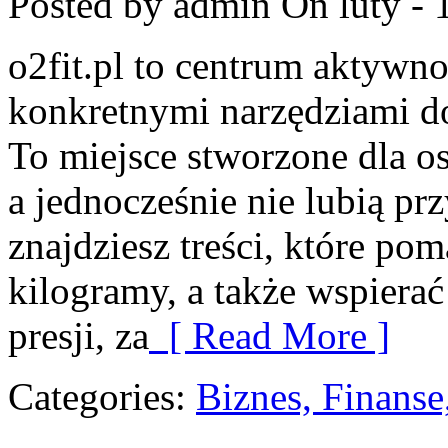
Posted by admin
On luty - 
o2fit.pl to centrum aktywno
konkretnymi narzędziami do
To miejsce stworzone dla o
a jednocześnie nie lubią p
znajdziesz treści, które po
kilogramy, a także wspiera
presji, za
[ Read More ]
Categories:
Biznes, Finans