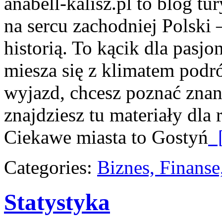
anabell-kalisz.pl to blog t
na sercu zachodniej Polski 
historią. To kącik dla pasj
miesza się z klimatem podr
wyjazd, chcesz poznać znane
znajdziesz tu materiały dl
Ciekawe miasta to Gostyń
[
Categories:
Biznes, Finans
Statystyka