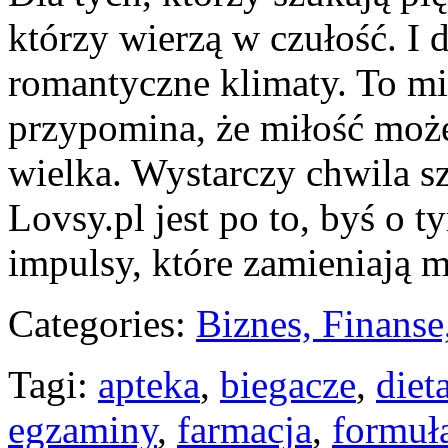
którzy wierzą w czułość. I d
romantyczne klimaty. To mie
przypomina, że miłość może
wielka. Wystarczy chwila sz
Lovsy.pl jest po to, byś o t
impulsy, które zamieniają m
Categories:
Biznes, Finans
Tagi:
apteka
,
biegacze
,
diet
egzaminy
,
farmacja
,
formuł