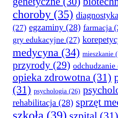
genetyczne
(30)
biotech
choroby
(35)
diagnostyk
egzaminy
(28)
(27)
farmacja
(
korepetyc
gry edukacyjne
(27)
medycyna
(34)
mieszkanie
(
przyrody
(29)
odchudzanie
opieka zdrowotna
(31)
(31)
psychol
psychologia
(26)
sprzęt m
rehabilitacja
(28)
szkoła
(39)
szpital
(31