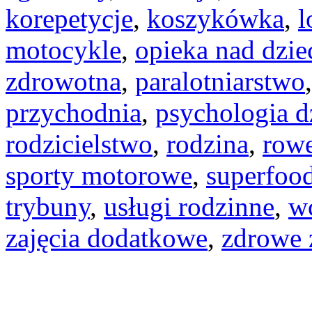
korepetycje
,
koszykówka
,
l
motocykle
,
opieka nad dzi
zdrowotna
,
paralotniarstwo
przychodnia
,
psychologia d
rodzicielstwo
,
rodzina
,
row
sporty motorowe
,
superfoo
trybuny
,
usługi rodzinne
,
w
zajęcia dodatkowe
,
zdrowe 