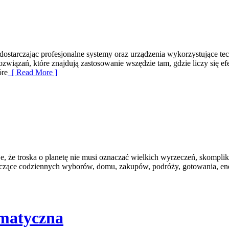
tarczając profesjonalne systemy oraz urządzenia wykorzystujące techn
związań, które znajdują zastosowanie wszędzie tam, gdzie liczy się
óre
[ Read More ]
je, że troska o planetę nie musi oznaczać wielkich wyrzeczeń, skompl
dotyczące codziennych wyborów, domu, zakupów, podróży, gotowania, en
ematyczna