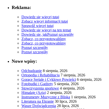
Reklama:
Dowiedz się więcej tutaj
Zobacz więcej informacji tutaj
Sprawdź więcej tutaj
Dowiedz się więcej na ten temat
Dowiedz się, jak
Poznaj szczegóły
Zobacz, co przygotowaliśmy
Zobacz, co przygotowaliśmy
Poznaj szczegóły
Poznaj szczegóły
Nowe wpisy:
Odchudzanie
8 sierpnia, 2026
Ortopedia i Rehabilitacja
7 sierpnia, 2026
Gorące Seriale i Cyklowe Powieści
6 sierpnia, 2026
Fotobudki i Gadżety
5 sierpnia, 2026
Stowrzyszenia sportowe
4 sierpnia, 2026
Himalaje (Azja)
2 sierpnia, 2026
Instrumenty Muzyczne z Bliska
1 sierpnia, 2026
Literatura na Ekranie
30 lipca, 2026
Wasze Doświadczenia
28 lipca, 2026