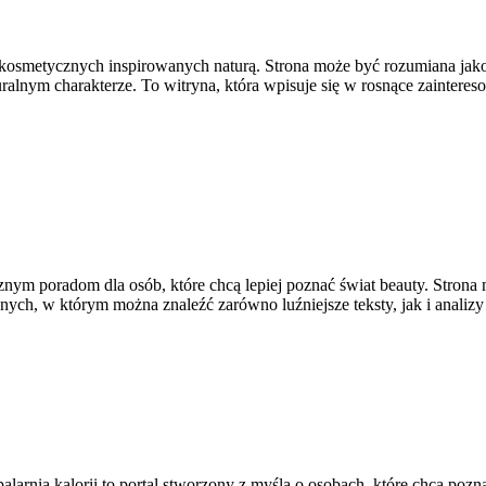
 kosmetycznych inspirowanych naturą. Strona może być rozumiana jako p
alnym charakterze. To witryna, która wpisuje się w rosnące zainter
znym poradom dla osób, które chcą lepiej poznać świat beauty. Strona
wanych, w którym można znaleźć zarówno luźniejsze teksty, jak i analiz
larnia kalorii to portal stworzony z myślą o osobach, które chcą pozn