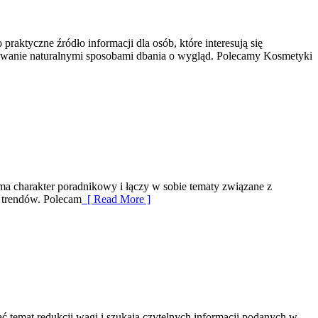
raktyczne źródło informacji dla osób, które interesują się
esowanie naturalnymi sposobami dbania o wygląd. Polecamy Kosmetyki
 ma charakter poradnikowy i łączy w sobie tematy związane z
y trendów. Polecam
[ Read More ]
ać temat redukcji wagi i szukają czytelnych informacji podanych w