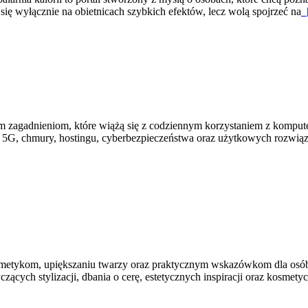
 się wyłącznie na obietnicach szybkich efektów, lecz wolą spojrzeć na
[
kim zagadnieniom, które wiążą się z codziennym korzystaniem z komput
 5G, chmury, hostingu, cyberbezpieczeństwa oraz użytkowych rozwiąz
etykom, upiększaniu twarzy oraz praktycznym wskazówkom dla osób, k
zących stylizacji, dbania o cerę, estetycznych inspiracji oraz kosmety