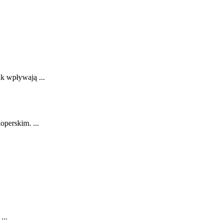
ak wpływają ...
operskim. ...
...